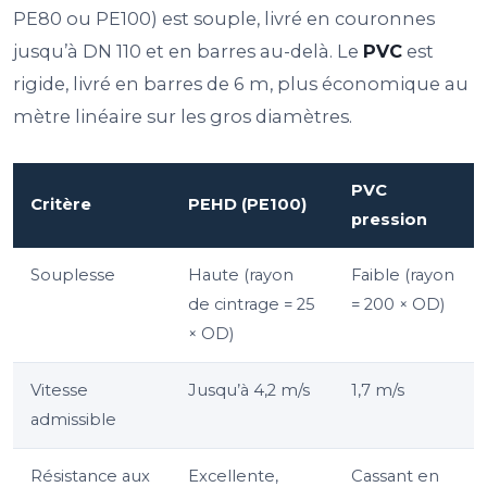
PE80 ou PE100) est souple, livré en couronnes
jusqu’à DN 110 et en barres au-delà. Le
PVC
est
rigide, livré en barres de 6 m, plus économique au
mètre linéaire sur les gros diamètres.
PVC
Critère
PEHD (PE100)
pression
Souplesse
Haute (rayon
Faible (rayon
de cintrage = 25
= 200 × OD)
× OD)
Vitesse
Jusqu’à 4,2 m/s
1,7 m/s
admissible
Résistance aux
Excellente,
Cassant en