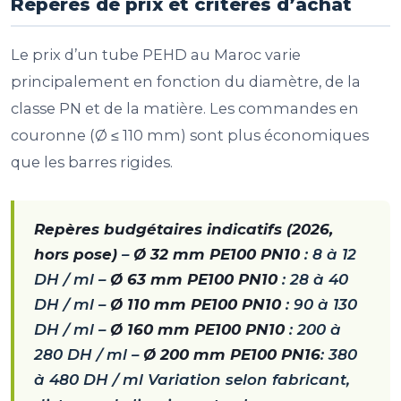
Repères de prix et critères d’achat
Le prix d’un tube PEHD au Maroc varie
principalement en fonction du diamètre, de la
classe PN et de la matière. Les commandes en
couronne (Ø ≤ 110 mm) sont plus économiques
que les barres rigides.
Repères budgétaires indicatifs (2026,
hors pose)
–
Ø 32 mm PE100 PN10
: 8 à 12
DH / ml –
Ø 63 mm PE100 PN10
: 28 à 40
DH / ml –
Ø 110 mm PE100 PN10
: 90 à 130
DH / ml –
Ø 160 mm PE100 PN10
: 200 à
280 DH / ml –
Ø 200 mm PE100 PN16
: 380
à 480 DH / ml
Variation selon fabricant,