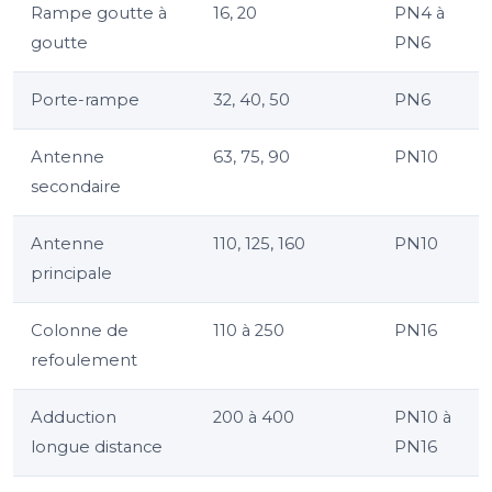
Rampe goutte à
16, 20
PN4 à
goutte
PN6
Porte-rampe
32, 40, 50
PN6
Antenne
63, 75, 90
PN10
secondaire
Antenne
110, 125, 160
PN10
principale
Colonne de
110 à 250
PN16
refoulement
Adduction
200 à 400
PN10 à
longue distance
PN16