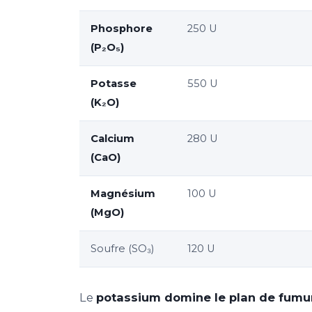
Phosphore
250 U
(P₂O₅)
Potasse
550 U
(K₂O)
Calcium
280 U
(CaO)
Magnésium
100 U
(MgO)
Soufre (SO₃)
120 U
Le
potassium domine le plan de fumu