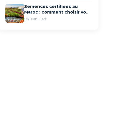
Semences certifiées au
Maroc : comment choisir vos
variétés pour le maraîchage
04 Juin 2026