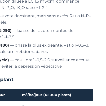
ution diluée à EC 1,5 mS/cm, dominance
N–P₂O₅–K₂O ratio ≈ 1–2–1.
 azote dominant, mais sans excès. Ratio N–P–
èle.
à J90)
— baisse de l’azote, montée du
1–1–2,5.
J180)
— phase la plus exigeante. Ratio 1–0,5–3,
 calcium hebdomadaires.
ycle)
— équilibre 1–0,5–2,5, surveillance accrue
viter la dépression végétative.
 plant
our
m³/ha/jour (18 000 plants)