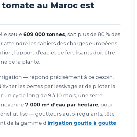
n tomate au Maroc est
lle seule
609 000 tonnes
, soit plus de 80 % des
r atteindre les cahiers des charges européens
ion, l’apport d’eau et de fertilisants doit être
e de la plante.
d’irrigation — répond précisément à ce besoin.
éviter les pertes par lessivage et de piloter la
ur un cycle long de 9 à 10 mois, une serre
n moyenne
7 000 m³ d’eau par hectare
, pour
riel utilisé — goutteurs auto-régulants, tête
ment de la gamme d’
irrigation goutte à goutte