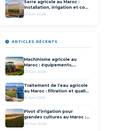
Serre agricole au Maroc :
installation, irrigation et coût
d’un projet clé en main
01 Juin 2026
ARTICLES RÉCENTS
Machinisme agricole au
Maroc : équipements,
solutions et
23 Juin 2026
accompagnement CMGP
Traitement de l’eau agricole
au Maroc : filtration et qualité
de l’eau pour l’irrigation
16 Juin 2026
Pivot d’irrigation pour
grandes cultures au Maroc :
fonctionnement et
09 Juin 2026
avantages