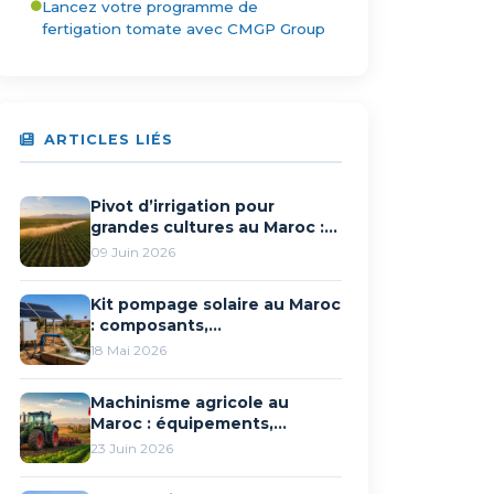
Lancez votre programme de
fertigation tomate avec CMGP Group
ARTICLES LIÉS
Pivot d’irrigation pour
grandes cultures au Maroc :
fonctionnement et
09 Juin 2026
avantages
Kit pompage solaire au Maroc
: composants,
dimensionnement et
18 Mai 2026
subvention FDA 30%
Machinisme agricole au
Maroc : équipements,
solutions et
23 Juin 2026
accompagnement CMGP