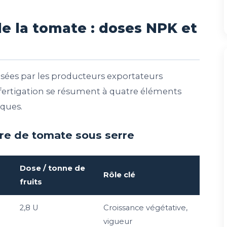
de la tomate : doses NPK et
isées par les producteurs exportateurs
 fertigation se résument à quatre éléments
iques.
ure de tomate sous serre
Dose / tonne de
Rôle clé
fruits
2,8 U
Croissance végétative,
vigueur