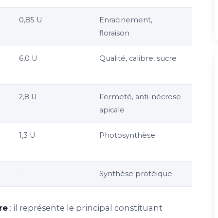
0,85 U
Enracinement,
floraison
6,0 U
Qualité, calibre, sucre
2,8 U
Fermeté, anti-nécrose
apicale
1,3 U
Photosynthèse
–
Synthèse protéique
re
: il représente le principal constituant