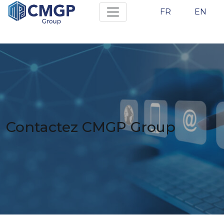
FR
EN
Contactez CMGP Group