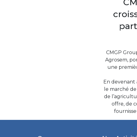
CM
crois
part
CMGP Group a
Agrosem, port
une premièr
En devenant a
le marché de
de l’agricult
offre, de 
fournisse