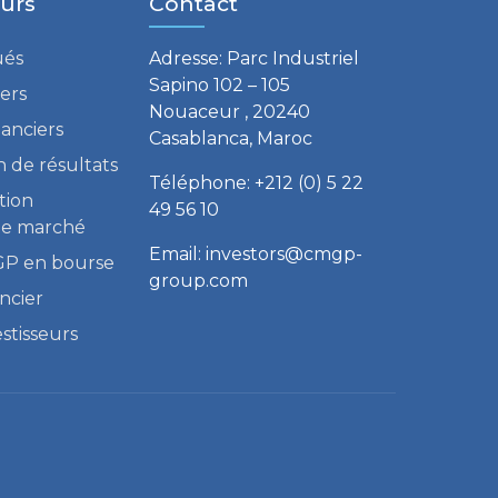
eurs
Contact
és
Adresse: Parc Industriel
Sapino 102 – 105
iers
Nouaceur , 20240
anciers
Casablanca, Maroc
 de résultats
Téléphone: +212 (0) 5 22
tion
49 56 10
de marché
Email: investors@cmgp-
GP en bourse
group.com
ncier
stisseurs