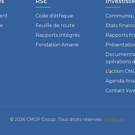
és
RSE
Investiss
ent
Code d'éthique
Communiqu
re
Feuille de route
Etats financ
Rapports Intégrés
Rapports fin
Fondation Amane
Présentation
Documenta
opérations 
L’action CM
Agenda fina
Contact inve
© 2026 CMGP Group. Tous droits réservés.
Mediazain