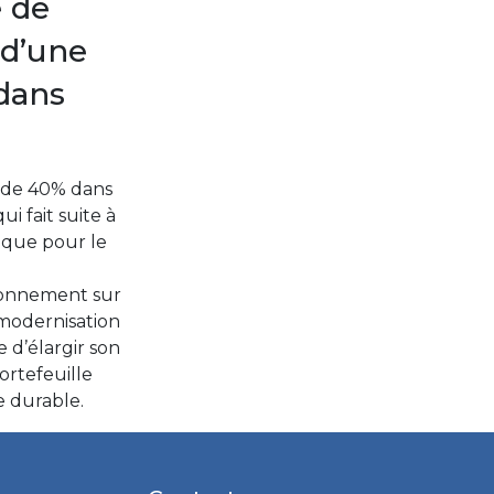
 de
 d’une
 dans
e de 40% dans
i fait suite à
ique pour le
tionnement sur
modernisation
 d’élargir son
ortefeuille
e durable.