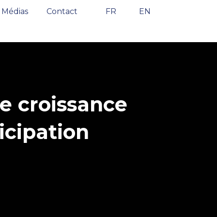
Médias
Contact
FR
EN
e croissance
icipation
.